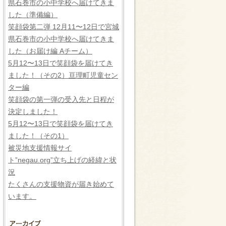
県石巻市の小中学校へ届けてきま
した（準備編）
笑顔袋第二弾 12月11〜12日で宮城
県石巻市の小中学校へ届けてきま
した（お届け編 Aチーム）
5月12〜13日で笑顔袋を届けてき
ました！（その2）亘理町児童セン
ター編
笑顔袋の第一弾の受入先と日程が
決定しました！
5月12〜13日で笑顔袋を届けてき
ました！（その1）
被災地支援情報サイ
ト”negau.org”立ち上げの経緯と状
況
たくさんの支援物資が届き始めて
います。