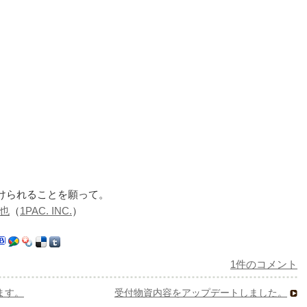
けられることを願って。
也
（
1PAC. INC.
）
1件のコメント
ます。
受付物資内容をアップデートしました。